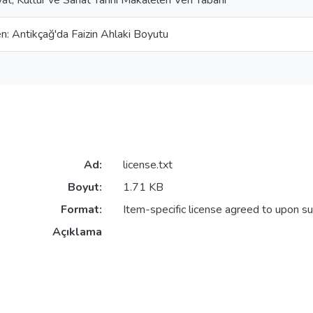
yat, Kültür ve Sanat Tarihi Makaleleri Veri Tabanı
en: Antikçağ'da Faizin Ahlaki Boyutu
Ad:
license.txt
Boyut:
1.71 KB
Format:
Item-specific license agreed to upon s
Açıklama