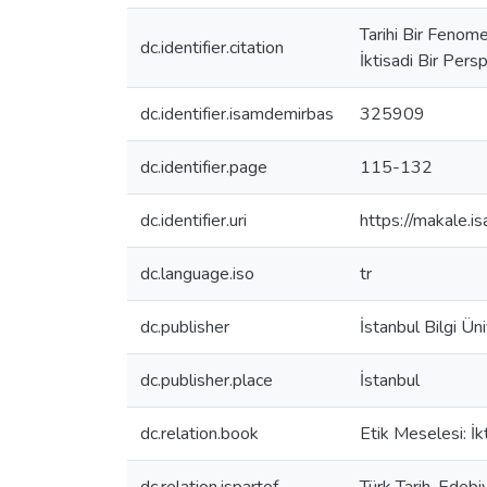
Tarihi Bir Fenom
dc.identifier.citation
İktisadi Bir Pers
dc.identifier.isamdemirbas
325909
dc.identifier.page
115-132
dc.identifier.uri
https://makale.
dc.language.iso
tr
dc.publisher
İstanbul Bilgi Üni
dc.publisher.place
İstanbul
dc.relation.book
Etik Meselesi: İk