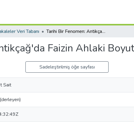
kaleler Veri Tabanı
Tarihi Bir Fenomen: Antikçağ'da Faizin Ahlaki Boyutu
ntikçağ'da Faizin Ahlaki Boyu
Sadeleştirilmiş öğe sayfası
 Sait
(derleyen)
:32:49Z