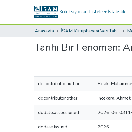
Koleksiyonlar
Listele
İstatistik
Anasayfa
İSAM Kütüphanesi Veri Tabanları
Ma
Tarihi Bir Fenomen: A
dc.contributor.author
Bozik, Muhammet
dc.contributor.other
İncekara, Ahmet 
dc.date.accessioned
2026-06-03T14
dc.date.issued
2026