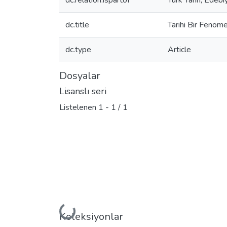
dc.relation.ispartof
Türk Tarih, Edebi
dc.title
Tarihi Bir Fenom
dc.type
Article
Dosyalar
Lisanslı seri
Listelenen
1 - 1 / 1
Yükleniyor...
Koleksiyonlar