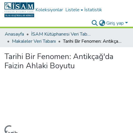
Koleksiyonlar
Listele
İstatistik
Giriş yap
Anasayfa
İSAM Kütüphanesi Veri Tabanları
Makaleler Veri Tabanı
Tarihi Bir Fenomen: Antikçağ'da Faizin Ahlaki Boyutu
Tarihi Bir Fenomen: Antikçağ'da
Faizin Ahlaki Boyutu
Yükleniyor...