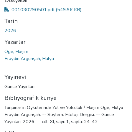
kleniyor...
Dosyalar
001030290501.pdf
(549.96 KB)
Tarih
2026
Yazarlar
Öge, Haşim
Eraydın Argunşah, Hülya
Yayınevi
Günce Yayınları
Bibliyografik künye
Tanpınar’ın Öykülerinde Yol ve Yolculuk / Haşim Öge, Hülya
Eraydın Argunşah. -- Söylem: Filoloji Dergisi. -- Günce
Yayınları, 2026. -- cilt: XI, sayı: 1, sayfa: 24-43