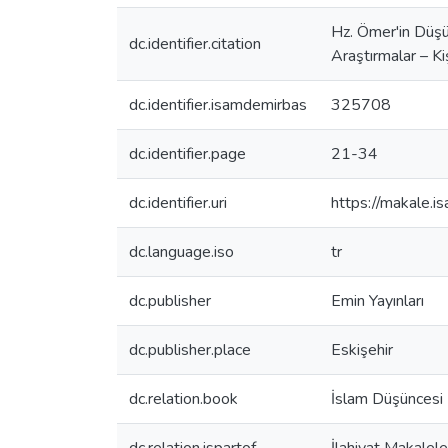
Hz. Ömer'in Düşü
dc.identifier.citation
Araştırmalar – Ki
dc.identifier.isamdemirbas
325708
dc.identifier.page
21-34
dc.identifier.uri
https://makale.
dc.language.iso
tr
dc.publisher
Emin Yayınları
dc.publisher.place
Eskişehir
dc.relation.book
İslam Düşüncesi Ü