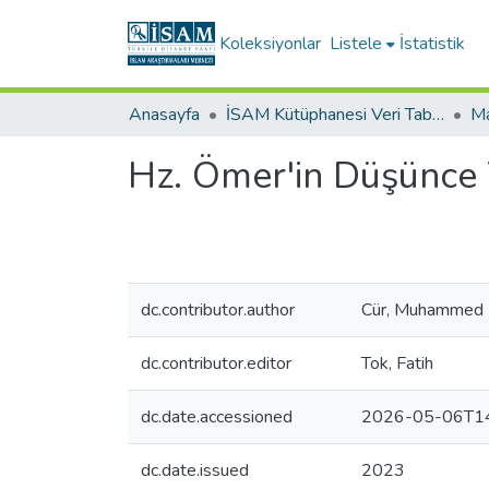
Koleksiyonlar
Listele
İstatistik
Anasayfa
İSAM Kütüphanesi Veri Tabanları
Ma
Hz. Ömer'in Düşünce Y
dc.contributor.author
Cür, Muhammed 
dc.contributor.editor
Tok, Fatih
dc.date.accessioned
2026-05-06T14
dc.date.issued
2023