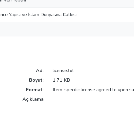
ri Veri Tabanı
nce Yapısı ve İslam Dünyasına Katkısı
Ad:
license.txt
Boyut:
1.71 KB
Format:
Item-specific license agreed to upon s
Açıklama