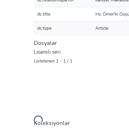
dc.relation.ispartof
İlahiyat Makalele
dc.title
Hz. Ömer'in Düşü
dc.type
Article
Dosyalar
Lisanslı seri
Listelenen
1 - 1 / 1
Yükleniyor...
Koleksiyonlar