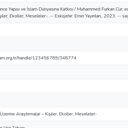
nce Yapısı ve İslam Dünyasına Katkısı / Muhammed Furkan Cür; edi
şiler, Ekoller, Meseleler-. -- Eskişehir: Emin Yayınları., 2023. -- s
isam.org.tr/handle/123456789/348774
zerine Araştırmalar – Kişiler, Ekoller, Meseleler-