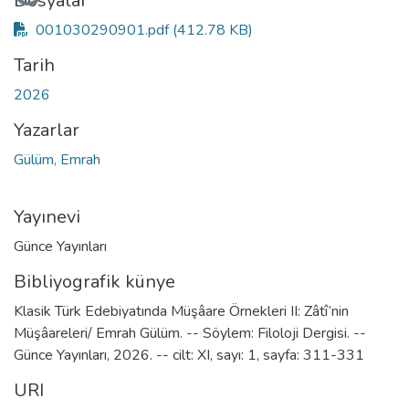
Dosyalar
001030290901.pdf
(412.78 KB)
Tarih
2026
Yazarlar
Gülüm, Emrah
Yayınevi
Günce Yayınları
Bibliyografik künye
Klasik Türk Edebiyatında Müşâare Örnekleri II: Zâtî’nin
Müşâareleri/ Emrah Gülüm. -- Söylem: Filoloji Dergisi. --
Günce Yayınları, 2026. -- cilt: XI, sayı: 1, sayfa: 311-331
URI