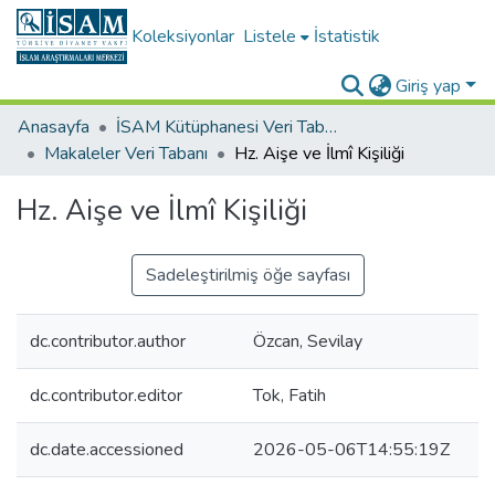
Koleksiyonlar
Listele
İstatistik
Giriş yap
Anasayfa
İSAM Kütüphanesi Veri Tabanları
Makaleler Veri Tabanı
Hz. Aişe ve İlmî Kişiliği
Hz. Aişe ve İlmî Kişiliği
Sadeleştirilmiş öğe sayfası
dc.contributor.author
Özcan, Sevilay
dc.contributor.editor
Tok, Fatih
dc.date.accessioned
2026-05-06T14:55:19Z