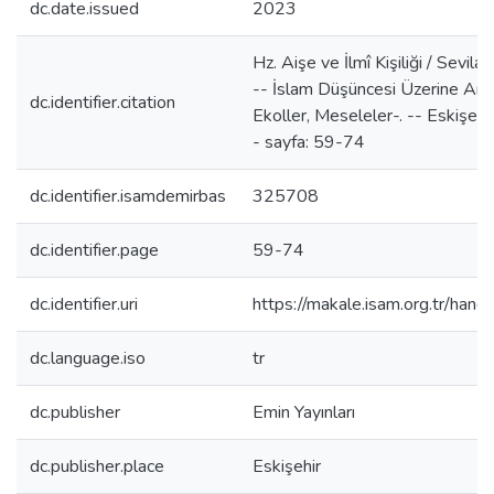
dc.date.issued
2023
Hz. Aişe ve İlmî Kişiliği / Sevila
-- İslam Düşüncesi Üzerine Araşt
dc.identifier.citation
Ekoller, Meseleler-. -- Eskişehir
- sayfa: 59-74
dc.identifier.isamdemirbas
325708
dc.identifier.page
59-74
dc.identifier.uri
https://makale.isam.org.tr/h
dc.language.iso
tr
dc.publisher
Emin Yayınları
dc.publisher.place
Eskişehir