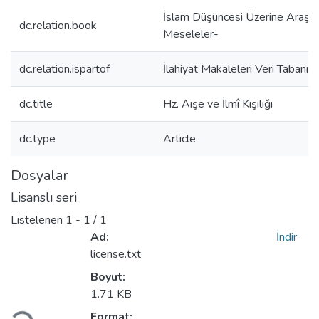
İslam Düşüncesi Üzerine Araştırm
dc.relation.book
Meseleler-
dc.relation.ispartof
İlahiyat Makaleleri Veri Tabanı
dc.title
Hz. Aişe ve İlmî Kişiliği
dc.type
Article
Dosyalar
Lisanslı seri
Listelenen
1 - 1 / 1
Ad:
İndir
license.txt
Boyut:
1.71 KB
niyor...
Format: