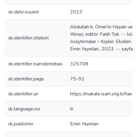
dc.date.issued
2023
Abdullah b. Ömer'in Hayatı ve Had
Yılmaz; editör: Fatih Tok. -- İs
dc.identifier.citation
Araştırmalar – Kişiler, Ekoller, M
Emin Yayınları., 2023. -- sayfa:
dc.identifier.isamdemirbas
325708
dc.identifier.page
75-92
dc.identifier.uri
https://makale.isam.org.tr/h
dc.language.iso
tr
dc.publisher
Emin Yayınları