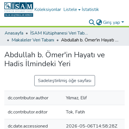
Koleksiyonlar
Listele
İstatistik
Giriş yap
Anasayfa
İSAM Kütüphanesi Veri Tabanları
Makaleler Veri Tabanı
Abdullah b. Ömer'in Hayatı ve Hadis İlmindeki Yeri
Abdullah b. Ömer'in Hayatı ve
Hadis İlmindeki Yeri
Sadeleştirilmiş öğe sayfası
dc.contributor.author
Yılmaz, Elif
dc.contributor.editor
Tok, Fatih
dc.date.accessioned
2026-05-06T14:58:28Z