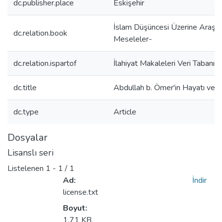
dc.publisher.place
Eskişehir
İslam Düşüncesi Üzerine Araştırm
dc.relation.book
Meseleler-
dc.relation.ispartof
İlahiyat Makaleleri Veri Tabanı
dc.title
Abdullah b. Ömer'in Hayatı ve H
dc.type
Article
Dosyalar
Lisanslı seri
Listelenen
1 - 1 / 1
Ad:
İndir
license.txt
Boyut:
1.71 KB